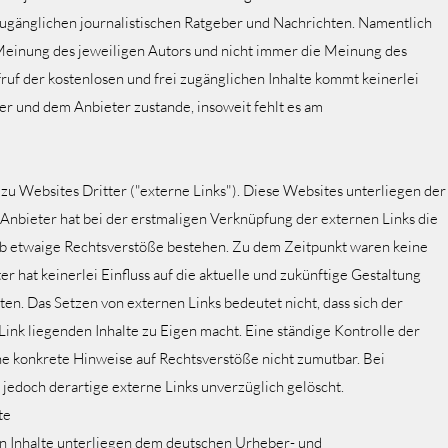
 zugänglichen journalistischen Ratgeber und Nachrichten. Namentlich
einung des jeweiligen Autors und nicht immer die Meinung des
ruf der kostenlosen und frei zugänglichen Inhalte kommt keinerlei
r und dem Anbieter zustande, insoweit fehlt es am
u Websites Dritter ("externe Links"). Diese Websites unterliegen der
 Anbieter hat bei der erstmaligen Verknüpfung der externen Links die
 ob etwaige Rechtsverstöße bestehen. Zu dem Zeitpunkt waren keine
r hat keinerlei Einfluss auf die aktuelle und zukünftige Gestaltung
ten. Das Setzen von externen Links bedeutet nicht, dass sich der
ink liegenden Inhalte zu Eigen macht. Eine ständige Kontrolle der
hne konkrete Hinweise auf Rechtsverstöße nicht zumutbar. Bei
edoch derartige externe Links unverzüglich gelöscht.
te
en Inhalte unterliegen dem deutschen Urheber- und